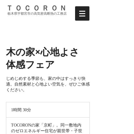
ＴＯＣＯＲＯＮ
栃木県宇都宮市の高気密高断熱の工務店
木の家×心地よさ
体感フェア
じめじめする季節も、家の中はすっきり快
適。自然素材と心地よい空気を、ぜひご体感
ください。
1時間 30分
1
時
3
TOCORONの家「京町」。同一敷地内
0
のゼロエネルギー住宅が親世帯・子世
分