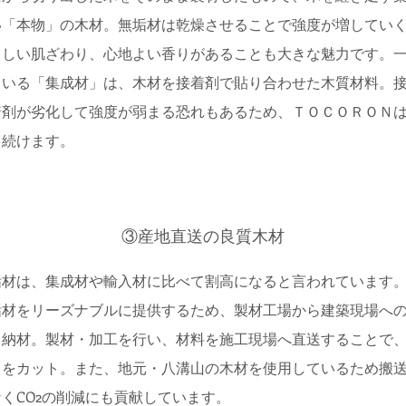
い「本物」の木材。無垢材は乾燥させることで強度が増してい
さしい肌ざわり、心地よい香りがあることも大きな魅力です。
ている「集成材」は、木材を接着剤で貼り合わせた木質材料。
着剤が劣化して強度が弱まる恐れもあるため、ＴＯＣＯＲＯＮ
り続けます。
③産地直送の良質木材
垢材は、集成材や輸入材に比べて割高になると言われています
垢材をリーズナブルに提供するため、製材工場から建築現場へ
ら納材。製材・加工を行い、材料を施工現場へ直送することで
トをカット。また、地元・八溝山の木材を使用しているため搬
くCO2の削減にも貢献しています。