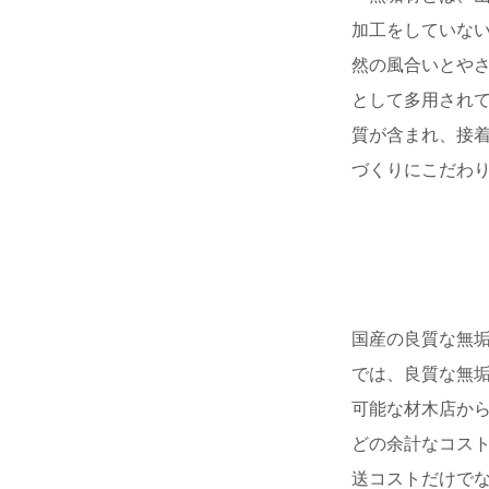
加工をしていな
然の風合いとや
として多用され
質が含まれ、接
づくりにこだわ
国産の良質な無
では、良質な無
可能な材木店か
どの余計なコス
送コストだけでな