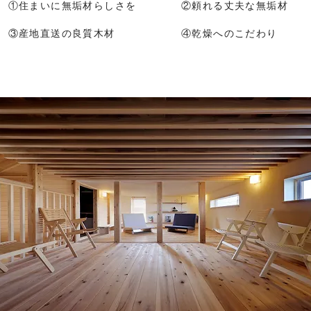
①住まいに無垢材らしさを
②頼れる丈夫な無垢材
③産地直送の良質木材
④乾燥へのこだわり