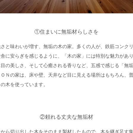
①住まいに無垢材らしさを
さと味わいが増す、無垢の木の家。多くの人が、鉄筋コンクリ
校舎に安らぎを感じるように、「木の家」には特別な魅力があ
木目の美しさ、そして心癒される香りなど、五感で感じる「無
ＲＯＮの家は、床や壁、天井など目に見える場所はもちろん、
」の木を使っています。
②頼れる丈夫な無垢材
から切り出した木をそのまま製材したもので、木を継ぎ足す集