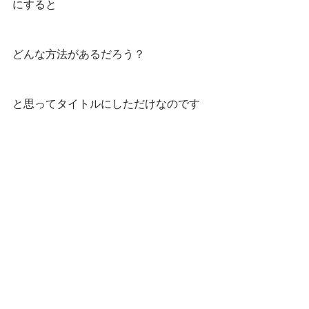
にすると
どんな方法があるだろう？
と思ってタイトルにしただけなのです
が(^^;)
普通に考えると「気密測定」「断熱仕
様」の動画になりますよね
Ua値、C値、電気使用量や換気方法な
ど、少し専門的なお話が多くなり
色々と流して「RoomTour」を見る方は