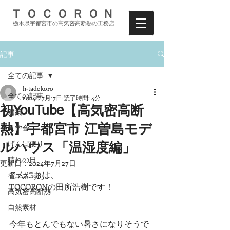
ＴＯＣＯＲＯＮ
栃木県宇都宮市の高気密高断熱の工務店
記事
全ての記事
h-tadokoro
全ての記事
2024年7月17日
読了時間: 4分
初YouTube【高気密高断
建築
見学会
熱】宇都宮市 江曽島モデ
げんば便り
ルハウス「温湿度編」
晴れの日
更新日：
2024年7月27日
こんにちは、
省エネ 1985
TOCORONの田所浩樹です！
高気密高断熱
自然素材
今年もとんでもない暑さになりそうで