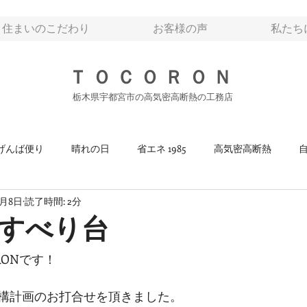
住まいのこだわり
お客様の声
私たち
ＴＯＣＯＲＯＮ
栃木県宇都宮市の高気密高断熱の工務店
げんば便り
晴れの日
省エネ 1985
高気密高断熱
8月8日
読了時間: 2分
すべり台
RONです！
構計画のお打合せを頂きました。